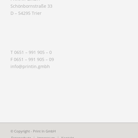
Schönbornstraße 33
D – 54295 Trier
T 0651 – 991 905 – 0
F 0651 – 991 905 – 09
info@printin.gmbh
© Copyright - Print In GmbH
Datenschutz
Impressum
Kontakt